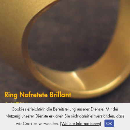
Ring Nofretete Brillant
Gold 750/-
Cookies erleichtern die Bereitstellung unserer Dienste. Mit der
Brillant 1ct
Nutzung unserer Dienste erklären Sie sich damit einverstanden, dass
Copyright
2026 Kiki Brodmerkel
wir Cookies verwenden.
[Weitere Informationen]
OK