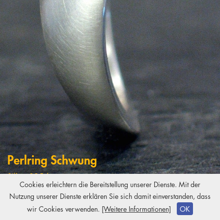
Perlring Schwung
Silber 925/-
Cookies erleichtern die Bereitstellung unserer Dienste. Mit der
Akoya Perle
Nutzung unserer Dienste erklären Sie sich damit einverstanden, dass
Copyright
2026 Kiki Brodmerkel
wir Cookies verwenden.
[Weitere Informationen]
OK