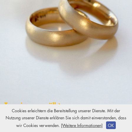
Trauringe gewölbt
Cookies erleichtern die Bereitstellung unserer Dienste. Mit der
Gold 750/-
Nutzung unserer Dienste erklären Sie sich damit einverstanden, dass
Copyright
2026 Kiki Brodmerkel
wir Cookies verwenden.
[Weitere Informationen]
OK