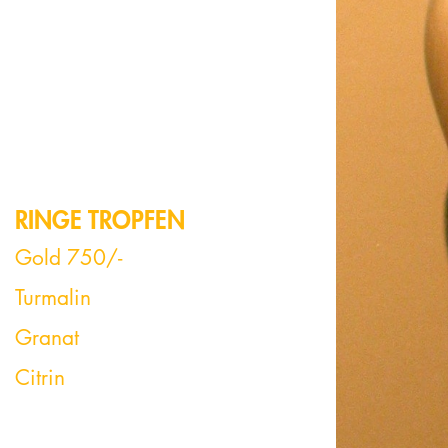
RINGE TROPFEN
Gold 750/-
Turmalin
Granat
Citrin