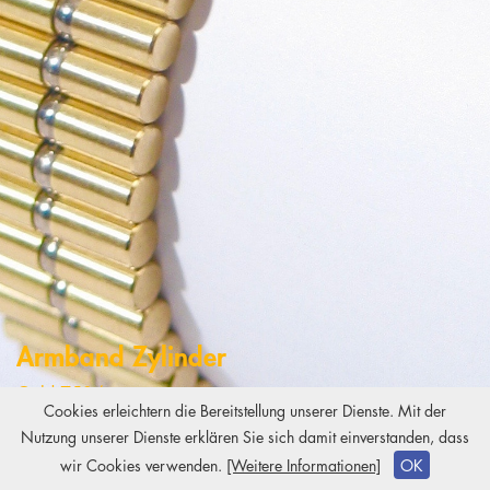
Armband Zylinder
Gold 750/-
Cookies erleichtern die Bereitstellung unserer Dienste. Mit der
Weissgold 750/-
Nutzung unserer Dienste erklären Sie sich damit einverstanden, dass
Copyright
2026 Kiki Brodmerkel
wir Cookies verwenden.
[Weitere Informationen]
OK