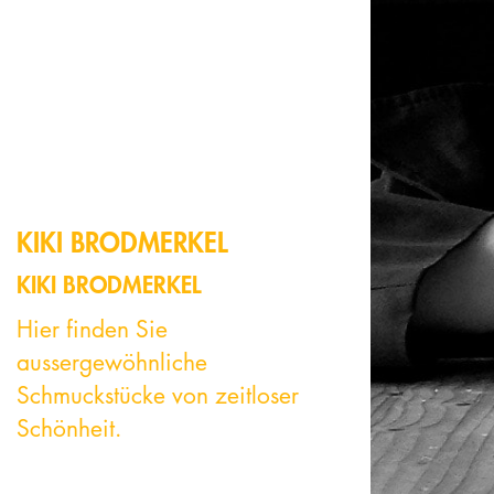
KIKI BRODMERKEL
KIKI BRODMERKEL
Hier finden Sie
aussergewöhnliche
Schmuckstücke von zeitloser
Schönheit.